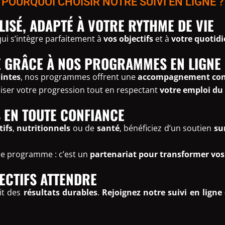
POURQUOI CHOISIR NOTRE SUIVI EN LIGNE ?
ISÉ, ADAPTÉ À VOTRE RYTHME DE VIE
ui s’intègre parfaitement à
vos objectifs
et à
votre quotid
ÉE GRÂCE À NOS PROGRAMMES EN LIGNE
intes
, nos programmes offrent une
accompagnement con
ser votre progression tout en respectant
votre emploi du
S EN TOUTE CONFIANCE
tifs
,
nutritionnels
ou de
santé
, bénéficiez d’un soutien
su
le programme : c’est un
partenariat pour transformer vos
JECTIFS ATTENDRE
tit des
résultats durables
.
Rejoignez notre suivi en ligne