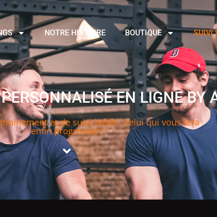
NGS
NOTRE HISTOIRE
BOUTIQUE
SUIVI
F PERSONNALISÉ EN LIGNE BY 
rainement et de suivi inédit : celui qui vous fera
enfin progresser !