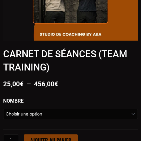
CARNET DE SÉANCES (TEAM
TRAINING)
PLAGE
25,00
€
–
456,00
€
DE
PRIX :
QUANTITÉ
NOMBRE
25,00€
DE
À
CARNET
456,00€
DE
SÉANCES
AJOUTER AU PANIER
(TEAM