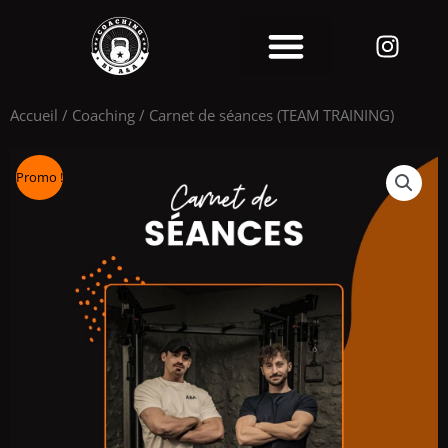
Aller
Inst
au
contenu
NOS COACHINGS
NOTRE HISTOIRE
Accueil
/
Coaching
/ Carnet de séances (TEAM TRAINING)
Promo !