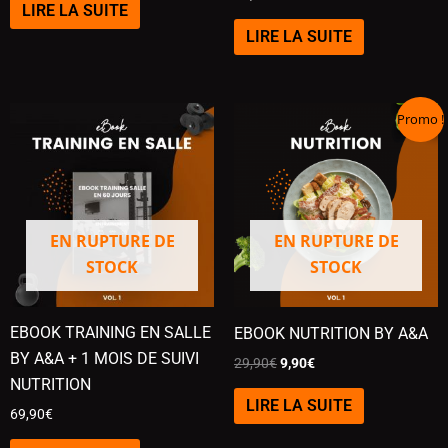
LIRE LA SUITE
LIRE LA SUITE
LE
LE
Promo !
PRIX
PRIX
INITIAL
ACTUEL
ÉTAIT :
EST :
29,90€.
9,90€.
EN RUPTURE DE
EN RUPTURE DE
STOCK
STOCK
EBOOK TRAINING EN SALLE
EBOOK NUTRITION BY A&A
BY A&A + 1 MOIS DE SUIVI
29,90
€
9,90
€
NUTRITION
LIRE LA SUITE
69,90
€