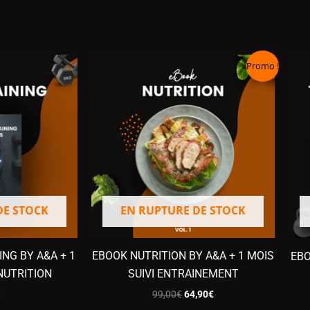
LE
LE
Promo !
PRIX
PRIX
INITIAL
ACTUEL
ÉTAIT :
EST :
99,00€.
64,90€.
DE STOCK
EN RUPTURE DE STOCK
NG BY A&A + 1
EBOOK NUTRITION BY A&A + 1 MOIS
EBO
 NUTRITION
SUIVI ENTRAINEMENT
€
99,00
€
64,90
€